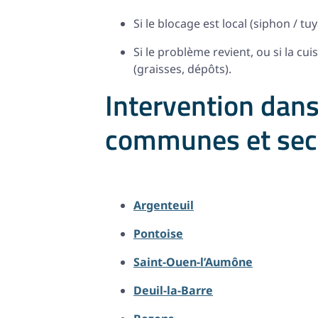
Si le blocage est local (siphon / t
Si le problème revient, ou si la cu
(graisses, dépôts).
Intervention dans 
communes et sec
Argenteuil
Pontoise
Saint-Ouen-l’Aumône
Deuil-la-Barre