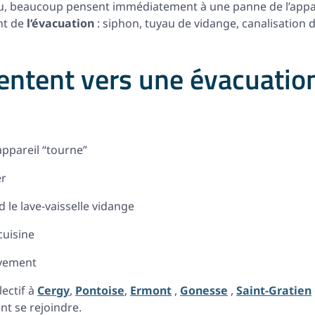
eau, beaucoup pensent immédiatement à une panne de l’appar
nt de
l’évacuation
: siphon, tuyau de vidange, canalisation 
ientent vers une évacuatio
appareil “tourne”
er
le lave-vaisselle vidange
cuisine
ivement
ectif à
Cergy
,
Pontoise
,
Ermont
,
Gonesse
,
Saint-Gratien
nt se rejoindre.