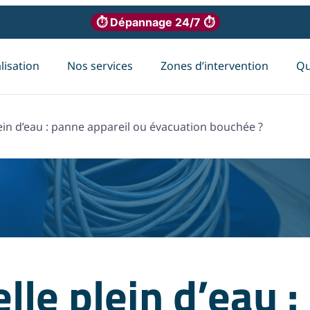
⏱ Dépannage 24/7 ⏱
isation
Nos services
Zones d’intervention
Qu
lein d’eau : panne appareil ou évacuation bouchée ?
lle plein d’eau 