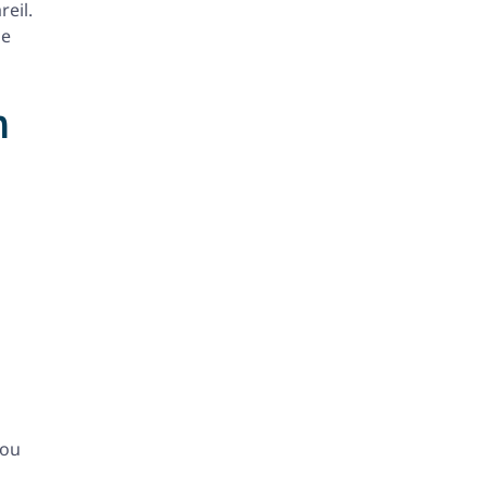
eil.
de
n
ou